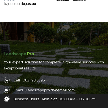
Original
Current
฿
2,000.00
฿
1,475.00
price
price
was:
is:
฿2,000.00.
฿1,475.00.
Landscape
Pro
Your expert solution for complete, high-value services with
exceptional results
Call :
063 198 3396
Email : Landscapepro.th@gmail.com
Business Hours : Mon-Sat, 08:00 AM – 06:00 PM