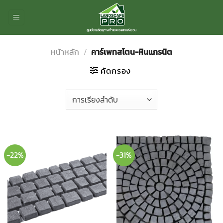
ข้าม
ไป
ยัง
เนื้อหา
หน้าหลัก
/
คาร์เพทสโตน-หินแกรนิต
คัดกรอง
-22%
-31%