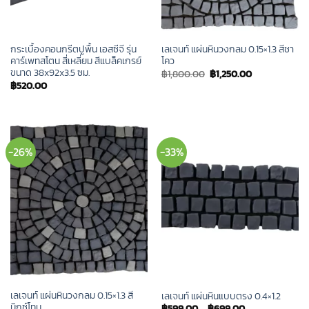
กระเบื้องคอนกรีตปูพื้น เอสซีจี รุ่น
เลเจนท์ แผ่นหินวงกลม 0.15×1.3 สีชา
คาร์เพทสโตน สี่เหลี่ยม สีแบล็คเกรย์
โคว
ขนาด 38x92x3.5 ซม.
Original
Current
฿
1,800.00
฿
1,250.00
price
price
฿
520.00
was:
is:
฿1,800.00.
฿1,250.00.
-26%
-33%
เลเจนท์ แผ่นหินวงกลม 0.15×1.3 สี
เลเจนท์ แผ่นหินแบบตรง 0.4×1.2
มิกซ์โทน
฿
599.00
–
฿
699.00