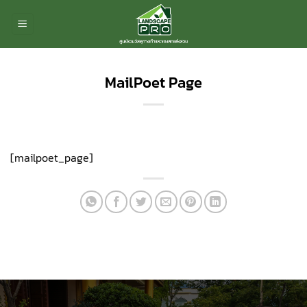
ข้าม
ไป
ยัง
เนื้อหา
MailPoet Page
[mailpoet_page]