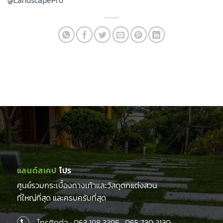
@LandscapePro
แลนด์สเคป
โปร
ศูนย์รวมกระเบื้องทางเท้าและวัสดุตกแต่งสวน
ที่ใหญ่ที่สุด และครบครับที่สุด
โทรติดต่อ :
063 198 3396
,
065 730 2130