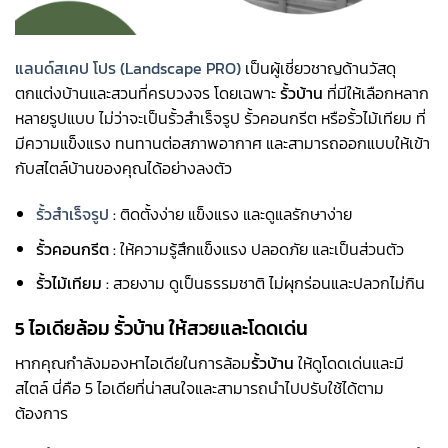
แลนด์สเคป โปร (
Landscape PRO)
เป็นผู้เชี่ยวชาญด้านวัสดุ
ตกแต่งบ้านและสวนที่ครบวงจร โดยเฉพาะ
รั้วบ้าน
ที่มีให้เลือกหลาก
หลายรูปแบบ ไม่ว่าจะเป็นรั้วสำเร็จรูป รั้วคอนกรีต หรือรั้วไม้เทียม ที่
มีความแข็งแรง ทนทานต่อสภาพอากาศ และสามารถออกแบบให้เข้า
กับสไตล์บ้านของคุณได้อย่างลงตัว
รั้วสำเร็จรูป
:
ติดตั้งง่าย แข็งแรง และดูแลรักษาง่าย
รั้วคอนกรีต
:
ให้ความรู้สึกแข็งแรง ปลอดภัย และเป็นส่วนตัว
รั้วไม้เทียม
:
สวยงาม ดูเป็นธรรมชาติ ไม่ผุกร่อนและปลวกไม่กิน
5 ไอเดียล้อม รั้วบ้าน ให้สวยและโดดเด่น
หากคุณกำลังมองหาไอเดียในการล้อม
รั้วบ้าน
ให้ดูโดดเด่นและมี
สไตล์ นี่คือ 5 ไอเดียที่น่าสนใจและสามารถนำไปปรับใช้ได้ตาม
ต้องการ