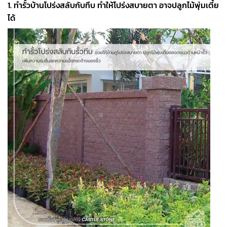
1. ทำรั้วบ้านโปร่งสลับกับทึบ ทำให้โปร่งสบายตา อาจปลูกไม้พุ่มเตี้ย
ได้