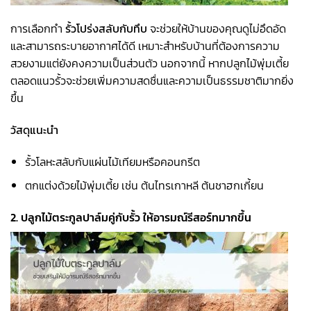
การเลือกทำ
รั้วโปร่งสลับกับทึบ
จะช่วยให้บ้านของคุณดูไม่อึดอัด
และสามารถระบายอากาศได้ดี เหมาะสำหรับบ้านที่ต้องการความ
สวยงามแต่ยังคงความเป็นส่วนตัว นอกจากนี้ หากปลูกไม้พุ่มเตี้ย
ตลอดแนวรั้วจะช่วยเพิ่มความสดชื่นและความเป็นธรรมชาติมากยิ่ง
ขึ้น
วัสดุแนะนำ
รั้วโลหะสลับกับแผ่นไม้เทียมหรือคอนกรีต
ตกแต่งด้วยไม้พุ่มเตี้ย เช่น ต้นไทรเกาหลี ต้นชาฮกเกี้ยน
2. ปลูกไม้ตระกูลปาล์มคู่กับรั้ว ให้อารมณ์รีสอร์ทมากขึ้น