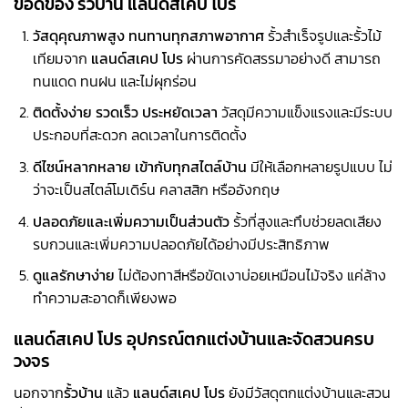
ข้อดีของ รั้วบ้าน แลนด์สเคป โปร
วัสดุคุณภาพสูง ทนทานทุกสภาพอากาศ
รั้วสำเร็จรูปและรั้วไม้
เทียมจาก
แลนด์สเคป โปร
ผ่านการคัดสรรมาอย่างดี สามารถ
ทนแดด ทนฝน และไม่ผุกร่อน
ติดตั้งง่าย รวดเร็ว ประหยัดเวลา
วัสดุมีความแข็งแรงและมีระบบ
ประกอบที่สะดวก ลดเวลาในการติดตั้ง
ดีไซน์หลากหลาย เข้ากับทุกสไตล์บ้าน
มีให้เลือกหลายรูปแบบ ไม่
ว่าจะเป็นสไตล์โมเดิร์น คลาสสิก หรืออังกฤษ
ปลอดภัยและเพิ่มความเป็นส่วนตัว
รั้วที่สูงและทึบช่วยลดเสียง
รบกวนและเพิ่มความปลอดภัยได้อย่างมีประสิทธิภาพ
ดูแลรักษาง่าย
ไม่ต้องทาสีหรือขัดเงาบ่อยเหมือนไม้จริง แค่ล้าง
ทำความสะอาดก็เพียงพอ
แลนด์สเคป โปร อุปกรณ์ตกแต่งบ้านและจัดสวนครบ
วงจร
นอกจาก
รั้วบ้าน
แล้ว
แลนด์สเคป โปร
ยังมีวัสดุตกแต่งบ้านและสวน