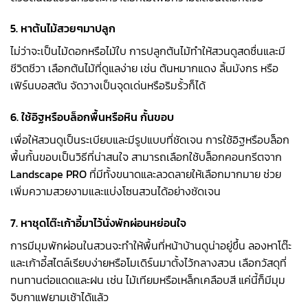
5. หาต้นไม้สวยๆมาปลูก
ไม่ว่าจะเป็นไม้ดอกหรือไม้ใบ การปลูกต้นไม้ทำให้สวนดูสดชื่นและมี
ชีวิตชีวา เลือกต้นไม้ที่ดูแลง่าย เช่น ต้นหมากแดง ลิ้นมังกร หรือ
เฟิร์นบอสตัน จัดวางเป็นจุดเด่นหรือริมรั้วก็ได้
6. ใช้อิฐหรือบล็อกพื้นหรือหิน กั้นขอบ
เพื่อให้สวนดูเป็นระเบียบและมีรูปแบบที่ชัดเจน การใช้อิฐหรือบล็อก
พื้นกั้นขอบเป็นวิธีที่น่าสนใจ สามารถเลือกใช้บล็อกคอนกรีตจาก
Landscape PRO
ที่มีทั้งขนาดและลวดลายให้เลือกมากมาย ช่วย
เพิ่มความสวยงามและแบ่งโซนสวนได้อย่างชัดเจน
7. หาชุดโต๊ะเก้าอี้มาไว้นั่งพักผ่อนหย่อนใจ
การมีมุมพักผ่อนในสวนจะทำให้พื้นที่หน้าบ้านดูน่าอยู่ขึ้น ลองหาโต๊ะ
และเก้าอี้สไตล์เรียบง่ายหรือโมเดิร์นมาตั้งไว้กลางสวน เลือกวัสดุที่
ทนทานต่อแดดและฝน เช่น ไม้เทียมหรือเหล็กเคลือบสี แค่นี้ก็มีมุม
จิบกาแฟยามเช้าได้แล้ว