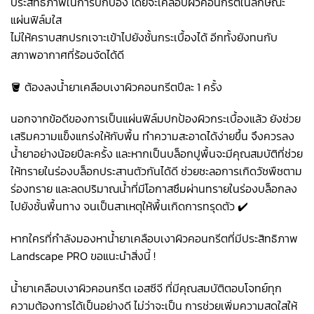
ประสิทธิภาพในการปกป้อง โดยจะเคลือบผิวคอนกรีตในลักษณะ
แผ่นฟิล์มใส
ไม่ให้คราบสกปรกเจาะเข้าไปยังชั้นกระเบื้องได้ อีกทั้งยังทนกับ
สภาพอากาศที่ร้อนจัดได้ดี
🪣 ต้องลงน้ำยาเคลือบเงาผิวคอนกรีตปีละ 1 ครั้ง
นอกจากข้อดีของการเป็นแผ่นฟิล์มปกป้องผิวกระเบื้องแล้ว ยังช่วย
เสริมความแข็งแกร่งให้กับพื้น ทำความสะอาดได้ง่ายขึ้น จึงควรลง
น้ำยาอย่างน้อยปีละครั้ง และหากเป็นบล็อกปูพื้นจะมีคุณสมบัติที่ช่วย
ให้ทรายในร่องบล็อกประสานตัวกันได้ดี ช่วยชะลอการเกิดวัชพืชตาม
ร่องทราย และลดปริมาณน้ำที่มีโอกาสซึมผ่านทรายในร่องบล็อกลง
ไปยังชั้นพื้นทาง จนเป็นสาเหตุให้พื้นเกิดการทรุดตัว ✔️
หากใครที่กำลังมองหาน้ำยาเคลือบเงาผิวคอนกรีตที่มีประสิทธิภาพ
Landscape PRO ขอแนะนำสิ่งนี้ !
น้ำยาเคลือบเงาผิวคอนกรีต เอสซีจี ที่มีคุณสมบัติตอบโจทย์ทุก
ความต้องการได้เป็นอย่างดี ไม่ว่าจะเป็น การช่วยเพิ่มความสดใสให้